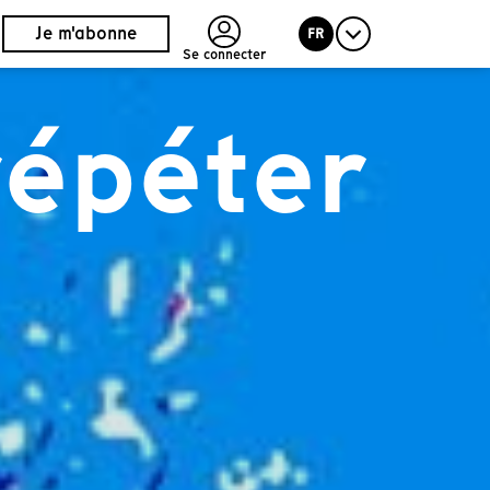
Je m'abonne
FR
Se connecter
répéter