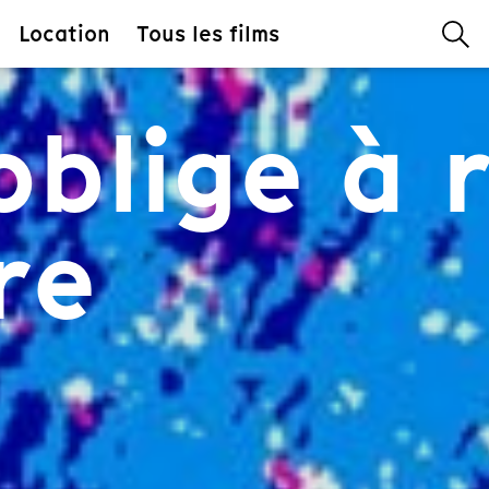
Location
Tous les films
oblige à 
ire