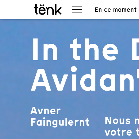
En ce moment
In the 
Avidan
Avner
Nous n
Faingulernt
votre t