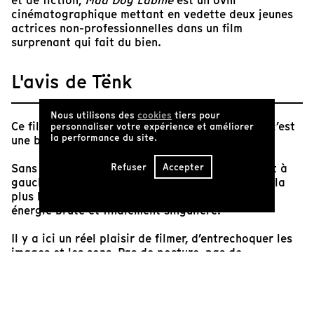
et de fiction,
Mad Dog Labine
est un ovni
cinématographique mettant en vedette deux jeunes
actrices non-professionnelles dans un film
surprenant qui fait du bien.
L'avis de Tënk
Nous utilisons des
cookies
tiers pour
Ce film doit beaucoup au cinéma québécois, et c’est
personnaliser votre expérience et améliorer
la performance du site.
une bonne nouvelle.
Refuser
Accepter
Sans nostalgie, les références abondent. Puisant à
gauche et à droite dans notre cinématographie la
plus belle et la plus rêche pour y extraire une
énergie brute et finalement singulière.
Il y a ici un réel plaisir de filmer, d’entrechoquer les
images et les sons. Pas de posture, pas de
complexes, ce film met la municipalité du Pontiac au
cœur de son projet et montre que dans de ce
microcosme en marge de l’Outaouais, l’ailleurs ne
vaut pas plus que le « ici et maintenant ».