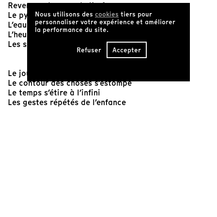
Revenues du pays de l’enfance
Le pyjama sur la peau, l’été
Nous utilisons des
cookies
tiers pour
personnaliser votre expérience et améliorer
L’eau qui dégoutte
la performance du site.
L’heure bleue
Les soirs bleus d’été
Refuser
Accepter
Le jour disparaît
Le contour des choses s’estompe
Le temps s’étire à l’infini
Les gestes répétés de l’enfance
Tester son corps, tester sa voix
Sentir ses propres limites, là où la peau
Et la voix arrêtent
Une fleur jaune qui s’imprime à la rétine
S’y accroche comme un soleil
Même les paupières fermées
Il persiste en soi
Jusque par-delà la nuit
Les yeux, la peau, les doigts