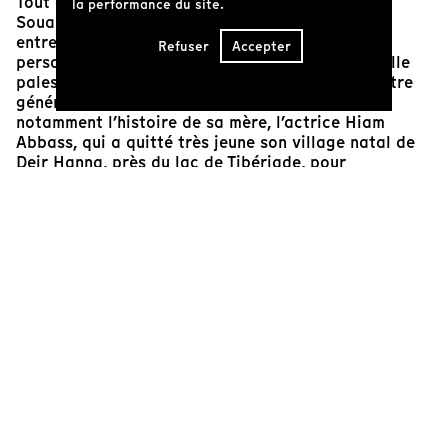
Tout en intimité, le second long métrage de Lina
la performance du site.
Soualem,
Bye Bye Tibériade
, navigue habilement
entre documents d’archives, poésie et narration
Refuser
Accepter
personnelle pour recomposer le récit de sa famille
palestinienne. Portant un regard inspiré sur quatre
générations de femmes, la cinéaste revisite
notamment l’histoire de sa mère, l’actrice Hiam
Abbass, qui a quitté très jeune son village natal de
Deir Hanna, près du lac de Tibériade, pour
poursuivre ses rêves. Avec délicatesse, l’œuvre
témoigne de l’importance de la lignée et des
rapports intergénérationnels dans un contexte d’exil
et de déracinement. Le résultat est un portrait
lumineux de femmes résilientes, où les deuils
familiaux et les souvenirs personnels offrent une
voie d’accès à la mémoire collective de tout un
peuple.
Marlene Edoyan
Membre du collectif de programmation des RIDM