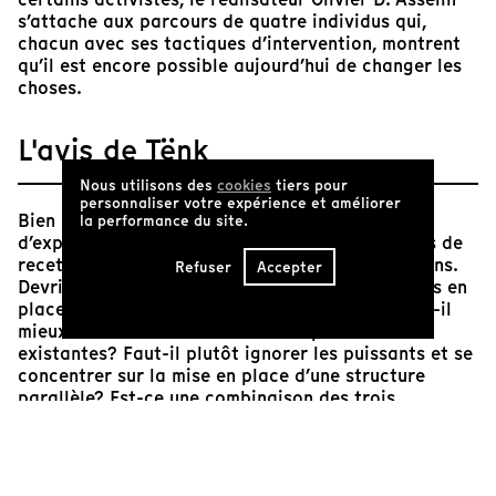
s’attache aux parcours de quatre individus qui,
chacun avec ses tactiques d’intervention, montrent
qu’il est encore possible aujourd’hui de changer les
choses.
L'avis de Tënk
Nous utilisons des
cookies
tiers pour
personnaliser votre expérience et améliorer
Bien qu'il existe différentes théories tentant
la performance du site.
d’expliquer les changements sociaux, il n’y a pas de
recette claire nous permettant d’arriver à nos fins.
Refuser
Accepter
Devrions-nous partir des mouvements populaires en
place et tenter de les amener jusqu’en haut? Est-il
mieux d’infiltrer les structures de pouvoir
existantes? Faut-il plutôt ignorer les puissants et se
concentrer sur la mise en place d’une structure
parallèle? Est-ce une combinaison des trois
stratégies qu’il faut préconiser… ou une tout autre
voie?!
Face à la crise climatique et à la recherche