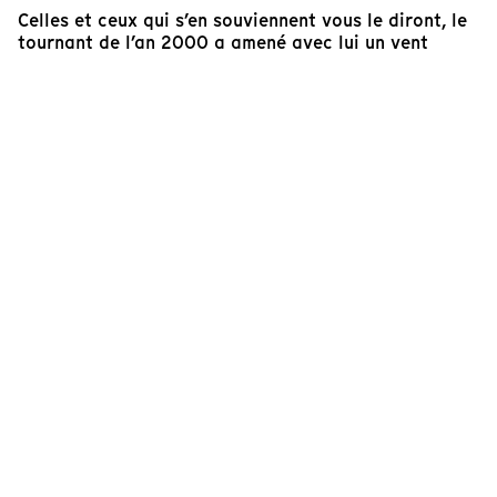
Celles et ceux qui s’en souviennent vous le diront, le
tournant de l’an 2000 a amené avec lui un vent
d’optimisme renouvelé face à l’avenir qui se dressait
devant nous. Nouveau siècle, nouveau départ; toutes
les cartes sont sur la table, rebâtissons le monde de
demain.
Partition pour voix de femmes
de la cinéaste Sophie
Bissonnette incarne très bien ce
sentiment d’optimisme sans frontière qui émanait de
cette époque. Bien que le monde dont ces
femmes rêvaient il y a un quart de siècle ne se soit
pas pour autant matérialisé, du moins pas
entièrement, accordons-nous la chance de revisiter
la mise sur pied de ce film choral et de cette marche
mondiale. Au menu, donc: des événements
fédérateurs, riches en espoir et débordants
d’humanité. Des événements comme on en voit si peu
souvent.
Pour un bref moment, le cynisme attendra.