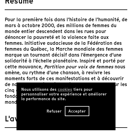
Résumé
Pour la première fois dans l’histoire de l’humanité, de
mars à octobre 2000, des millions de femmes du
monde entier descendent dans les rues pour
dénoncer la pauvreté et la violence faite aux
femmes. Initiative audacieuse de la Fédération des
femmes du Québec, la Marche mondiale des femmes
marque un tournant décisif dans l’émergence d’une
solidarité à l’échelle planétaire. Inspiré et porté par
cette mouvance,
Partition pour voix de femmes
nous
amène, au rythme d’une chanson, à revivre les
moments forts de ces manifestations et à découvrir
de nouveaux projets élaborés par des femmes sur les
Nous utilisons des
cookies
tiers pour
cinq continents, présentant ainsi la proposition
personnaliser votre expérience et améliorer
fondamentale des femmes visant à changer le
la performance du site.
monde.
Refuser
Accepter
L'avis de Tënk