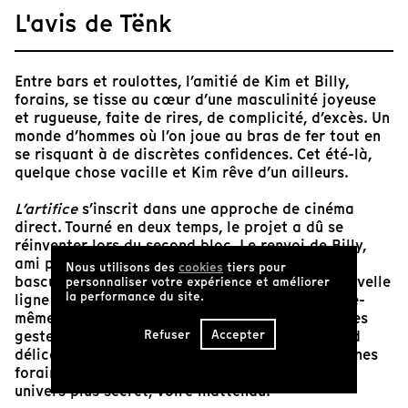
L'avis de Tënk
Entre bars et roulottes, l’amitié de Kim et Billy,
forains, se tisse au cœur d’une masculinité joyeuse
et rugueuse, faite de rires, de complicité, d’excès. Un
monde d’hommes où l’on joue au bras de fer tout en
se risquant à de discrètes confidences. Cet été-là,
quelque chose vacille et Kim rêve d’un ailleurs.
L’artifice
s’inscrit dans une approche de cinéma
direct. Tourné en deux temps, le projet a dû se
réinventer lors du second bloc. Le renvoi de Billy,
ami proche et personnage secondaire, a fait
Nous utilisons des
cookies
tiers pour
basculer l’équilibre initial. C’est ainsi qu’une nouvelle
personnaliser votre expérience et améliorer
la performance du site.
ligne narrative s’imposa, aiguillée par la vie elle-
même. La caméra, observatrice, suit Kim dans ses
Refuser
Accepter
gestes quotidiens : il joue, blague, doute, recoud
délicatement une peluche, prend soin des machines
foraines, de ses clients, et surtout, il déploie un
univers plus secret, voire inattendu.