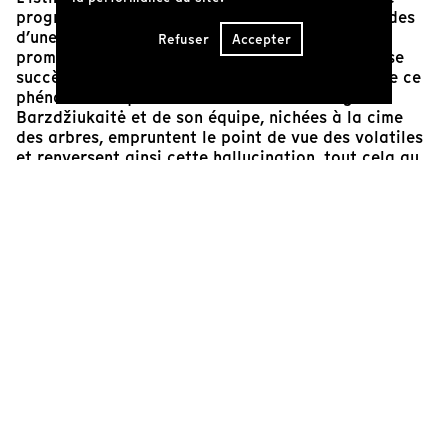
progressivement détruite par les déjections acides
d’une colonie de Grands Cormorans. Sur un
Refuser
Accepter
promontoire propice au tourisme international se
succèdent les humains, spéculant sur la cause de ce
phénomène inquiétant. Les caméras de Rugilė
Barzdžiukaitė et de son équipe, nichées à la cime
des arbres, empruntent le point de vue des volatiles
et renversent ainsi cette hallucination, tout cela au
moyen d’une cinématographie époustouflante et
d’une prise de son non moins astucieuse. En
proposant l’observation des humanoïdes perdus
dans leur propre environnement, touristes se
délectant parfois de ce spectacle apocalyptique, on
finirait par se demander quel spectacle est le plus
alarmant. Notre ignorance et notre
interventionnisme anthropocentré auront-ils raison
de nous ? Le temps et la justesse de chaque plan
d'
Acid Forest
vous permettront sûrement d'y
méditer.
Aurélien Marsais