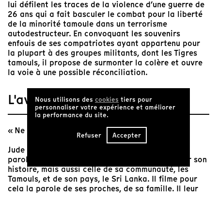
lui défilent les traces de la violence d’une guerre de
26 ans qui a fait basculer le combat pour la liberté
de la minorité tamoule dans un terrorisme
autodestructeur. En convoquant les souvenirs
enfouis de ses compatriotes ayant appartenu pour
la plupart à des groupes militants, dont les Tigres
tamouls, il propose de surmonter la colère et ouvre
la voie à une possible réconciliation.
L'avis de Tënk
Nous utilisons des
cookies
tiers pour
personnaliser votre expérience et améliorer
la performance du site.
« Ne parle pas tamoul, sinon ils vont te tuer ».
Refuser
Accepter
Jude Ratnam convoque sa mémoire d'enfant, les
paroles prononcées par sa mère. Il fait ressurgir son
histoire, mais aussi celle de sa communauté, les
Tamouls, et de son pays, le Sri Lanka. Il filme pour
cela la parole de ses proches, de sa famille. Il leur
demande de se vêtir à nouveau des habits qu'ils ont
pris dans leur fuite, de retourner sur les lieux, de