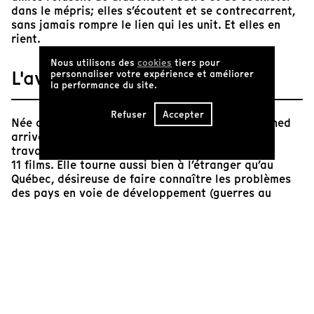
dans le mépris; elles s’écoutent et se contrecarrent,
sans jamais rompre le lien qui les unit. Et elles en
rient.
Nous utilisons des
cookies
tiers pour
L'avis de Tënk
personnaliser votre expérience et améliorer
la performance du site.
Refuser
Accepter
Née au Caire, en Égypte, la cinéaste Tahani Rached
arrive à l’ONF au début des années 1980. Elle y
travaillera pendant plus de 20 ans, y réalisant
11 films. Elle tourne aussi bien à l’étranger qu’au
Québec, désireuse de faire connaître les problèmes
des pays en voie de développement (guerres au
Liban et en Palestine, dictature politique en Haïti),
ainsi que les enjeux sociaux au Québec (racisme,
exclusion, pauvreté, sida, système de santé). Ce long
métrage documentaire est l’occasion pour la
cinéaste de retourner dans son pays d’origine. Elle
donne la parole à quatre femmes de confession
musulmane et chrétienne ou sans religion, engagées
dans les luttes sociales de leur pays. Il en résulte un