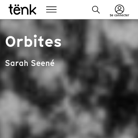
Se connecter
Orbites
Sarah Seené