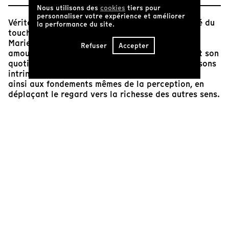
Nous utilisons des
cookies
tiers pour
personnaliser votre expérience et améliorer
Véritable ode à l’imagination et à la sensorialité du
la performance du site.
toucher,
Orbites
nous plonge dans l’intimité de
Marie-Christine : sa relation avec son fils et son
Refuser
Accepter
amoureux, mais aussi sa perception du monde et son
quotidien. Le film interroge le lien que nous pensons
intrinsèque entre la vie et la vue. Il nous ramène
ainsi aux fondements mêmes de la perception, en
déplaçant le regard vers la richesse des autres sens.
J’ai été profondément touchée par la profonde
relation qui unit Marie-Christine à son fils, atteint lui
aussi d’un glaucome congénital. On y découvre une
mère qui choisit d’offrir à son enfant une perspective
lumineuse de la vie. Sa volonté d’affirmer que rien
n’est impossible et de redéfinir les normes
sensorielles révèle, à mes yeux, toute la dimension
éducative et profondément humaine du film.
Orbites
ouvre ainsi une voie pleine d’espoir pour le
traitement de tels sujets au cinéma. Le film témoigne
du travail extrêmement abouti de Sarah Seené,
notamment sur le plan technique : le travail sur la