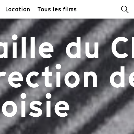
Location
Tous les films
ille du Ch
rection d
oisie