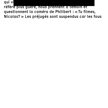
qui vivent dans cet espace auquel le langage ne
réfère plus guère, nous prennent à témoin et
questionnent la caméra de Philibert : « Tu filmes,
Nicolas? » Les préjugés sont suspendus car les fous
ne sont plus tenus à l’écart, mais exigent des
témoins. « On est entre nous. Et vous êtes entre nous
aussi maintenant », nous confirme Michel,
philosophe, en guise de fermeture. Pour le
spectateur, une porosité est induite. Ce n’est pas le
dedans d’une institution totalisante qui nous est
dévoilé, mais le dehors du langage, rendu visible par
ces corps des fous d’hier, redevenus sujets
aujourd’hui, à la faveur d’un lieu d’asile qui cherche à
désaliéner. Un film sublime sur le soin et sur les
limites du langage.
Naomie Décarie-Daigneault
Directrice artistique de Tënk