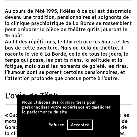
Au cours de l’été 1995, fidèles à ce qui est désormais
devenu une tradition, pensionnaires et soignants de
la clinique psychiatrique de La Borde se rassemblent
pour préparer la pièce de théâtre qu’ils joueront le
15 août.
Au fil des répétitions, le film retrace les hauts et les
bas de cette aventure. Mais au-delà du théâtre, il
raconte la vie à La Borde, celle de tous les jours, le
temps qui passe, les petits riens, la solitude et la
fatigue, mais aussi les moments de gaieté, les rires,
l’humour dont se parent certains pensionnaires, et
l’attention profonde que chacun porte à l’autre.
L'avis de Tënk
Nous utilisons des
cookies
tiers pour
personnaliser votre expérience et améliorer
la performance du site.
« Quand les choses humaines sont à l'étroit dans les
mots, le langage explose », nous dit "L’Opérette" de
Refuser
Accepter
Gombrowicz, montée cet été-là par les patients de
la clinique de La Borde. Les égarés, les lunatiques,