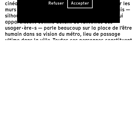
cinéaste montre ces traces étranges laissées sur les
Refuser
Accepter
murs derrière les bancs installés le long des quais —
silhouettes décolorées étrangement humaines qui
apparaissent comme autant de fantômes des
usager·ère·s — parle beaucoup sur la place de l’être
humain dans sa vision du métro, lieu de passage
ultime dans la ville. Toutes ces personnes constituent
des éléments éphémères du métro, absorbées dans
leurs pensées, rarement en interaction avec l’autre,
complètement ignorantes et désintéressées même de
ce lieu pourtant extraordinaire qu’elles parcourent
quotidiennement.
C’est que, comme bien des métros dans le monde,
celui de Montréal est résolument iconique, avec ses
œuvres d’art publiques disséminées à travers son
réseau et, surtout, le style complètement différent
de chacune de ses stations. Seuls son appareillage —
bornes de tickets, escaliers roulants, wagons bleus
bien rectangulaires — et sa signalisation — noms des
stations en lettres blanches sur bande noire courant
le long des murs, emblématique flèche blanche sur