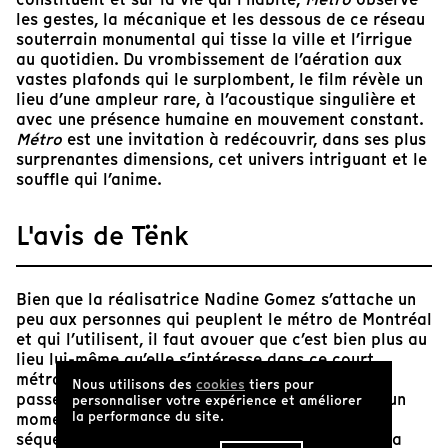
les gestes, la mécanique et les dessous de ce réseau
souterrain monumental qui tisse la ville et l’irrigue
au quotidien. Du vrombissement de l’aération aux
vastes plafonds qui le surplombent, le film révèle un
lieu d’une ampleur rare, à l’acoustique singulière et
avec une présence humaine en mouvement constant.
Métro
est une invitation à redécouvrir, dans ses plus
surprenantes dimensions, cet univers intriguant et le
souffle qui l’anime.
L'avis de Tënk
Bien que la réalisatrice Nadine Gomez s’attache un
peu aux personnes qui peuplent le métro de Montréal
et qui l’utilisent, il faut avouer que c’est bien plus au
lieu lui-même qu’elle s’intéresse dans ce court
métrage de 17 minutes. Ici, les gens ne font que
Nous utilisons des
cookies
tiers pour
passer, même s’il arrive qu’ils restent statiques un
personnaliser votre expérience et améliorer
la performance du site.
moment dans le cadre, le temps d’une courte
séquence. Le fait que, dans la première minute, la