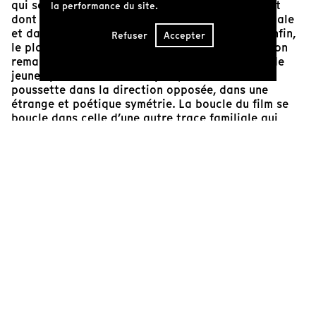
qui se fond dans le paysage comme la maison, et
la performance du site.
dont la trace perdure dans cette mémoire familiale
et dans toutes celles où s’inscrit sa présence. Enfin,
Refuser
Accepter
le plan qui avait tout déclenché réapparaît et l’on
remarque peut-être cette fois mieux un couple de
jeunes parents à l’arrière-plan, conduisant leur
poussette dans la direction opposée, dans une
étrange et poétique symétrie. La boucle du film se
boucle dans celle d’une autre trace familiale qui
n’appartient pas à celle du clan Lock mais qui
s’esquisse le temps d’un plan. La maison des rêves
s’avère autant le souvenir de la vie familiale que le
témoin discret de celle des autres, un point de
repère.
Mathieu Li-Goyette
Critique de cinéma, programmateur, chercheur
et rédacteur en chef de la revue
Panorama-cinéma
Présenté en partenariat avec