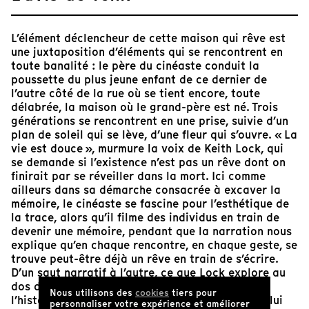
L’élément déclencheur de cette maison qui rêve est
une juxtaposition d’éléments qui se rencontrent en
toute banalité : le père du cinéaste conduit la
poussette du plus jeune enfant de ce dernier de
l’autre côté de la rue où se tient encore, toute
délabrée, la maison où le grand-père est né. Trois
générations se rencontrent en une prise, suivie d’un
plan de soleil qui se lève, d’une fleur qui s’ouvre. « La
vie est douce », murmure la voix de Keith Lock, qui
se demande si l’existence n’est pas un rêve dont on
finirait par se réveiller dans la mort. Ici comme
ailleurs dans sa démarche consacrée à excaver la
mémoire, le cinéaste se fascine pour l’esthétique de
la trace, alors qu’il filme des individus en train de
devenir une mémoire, pendant que la narration nous
explique qu’en chaque rencontre, en chaque geste, se
trouve peut-être déjà un rêve en train de s’écrire.
D’un saut narratif à l’autre, ce que Lock explore au
dos de cette maison délabrée, c’est finalement
Nous utilisons des
cookies
tiers pour
l’historicité du père étranger pourtant né ici, celui
personnaliser votre expérience et améliorer