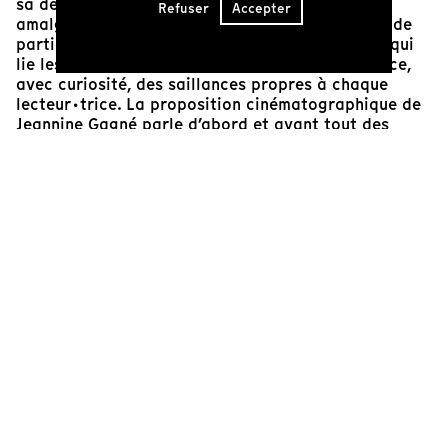
sa densité et son foisonnement de sens, est un
Refuser
Accepter
amalgame particulièrement riche de commun et de
particulier. L’intérêt réside tout autant dans ce qui
lie les interprétations que dans la reconnaissance,
avec curiosité, des saillances propres à chaque
lecteur·trice. La proposition cinématographique de
Jeannine Gagné parle d’abord et avant tout des
paysages intérieurs qu’a fait naître l’écriture de
Marie-Claire Blais chez elle. Il s’agit d’un geste
médiatique fascinant, permettant de dévoiler une
herméneutique en action. Quelles visions ont surgi
chez Gagné de livre en livre? À quels mondes ces
visions ont-elles donné naissance? Quels
personnages ont pris vie et chair, à un point tel
qu’elle a cherché à en fixer le visage? Les très beaux
plans des jeunes vagabonds tragiques rendent ce
procédé interprétatif particulièrement éloquent. Les
langages se mélangent, les niveaux de réalité aussi,
dans un brouillage des sens et des temporalités qui
nous dévoilent la puissance inouïe de la littérature.
L’œuvre de Blais, traversée d’insoumission et d’un
engagement total face au monde et aux douleurs
qu’il cherche à camoufler, devient ici personnifiée