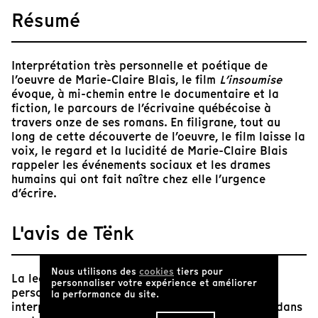
Résumé
Interprétation très personnelle et poétique de
l’oeuvre de Marie-Claire Blais, le film
L’insoumise
évoque, à mi-chemin entre le documentaire et la
fiction, le parcours de l’écrivaine québécoise à
travers onze de ses romans. En filigrane, tout au
long de cette découverte de l’oeuvre, le film laisse la
voix, le regard et la lucidité de Marie-Claire Blais
rappeler les événements sociaux et les drames
humains qui ont fait naître chez elle l’urgence
d’écrire.
L'avis de Tënk
Nous utilisons des
cookies
tiers pour
La lecture d’une œuvre est une affaire bien
personnaliser votre expérience et améliorer
personnelle. Si tout rapport au monde est
la performance du site.
interprétatif, le rapport à une œuvre littéraire, dans