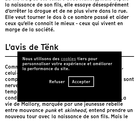
la naissance de son fils, elle essaye désespérément
d’arrêter la drogue et de ne plus vivre dans la rue.
Elle veut tourner le dos à ce sombre passé et aider
ceux qu’elle connait le mieux - ceux qui vivent en
marge de la société.
L'avis de Tënk
Nous utilisons des
cookies
tiers pour
personnaliser votre expérience et améliorer
Comme tous les autres films d'Helena Třeštíková,
la performance du site.
celui-ci s’apparente à une impressionnante
compression d'une tranche de vie. Les montages sont
Refuser
Accepter
nerveux, rapides, ils avancent toujours dans le
temps, dans les existences. Cette avancée est la
condition de l’espoir pour ces sombres destins. La
vie de Mallory, marquée par une jeunesse rebelle
entre mouvance
punk
et
skinhead
, entend prendre un
nouveau tour avec la naissance de son fils. Mais le
chemin est loin d’être rectiligne : le parcours est
tortueux, douloureux, les rencontres avec les
hommes particulièrement malheureuses. Les services