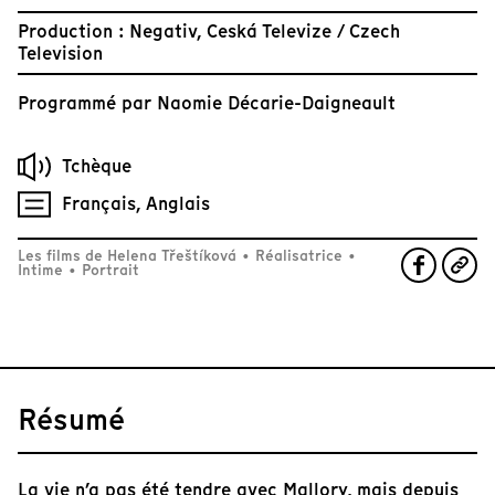
Production : Negativ, Ceská Televize / Czech
Television
Programmé par
Naomie Décarie-Daigneault
Tchèque
Français, Anglais
Les films de Helena Třeštíková
•
Réalisatrice
•
Intime
•
Portrait
Résumé
La vie n’a pas été tendre avec Mallory, mais depuis