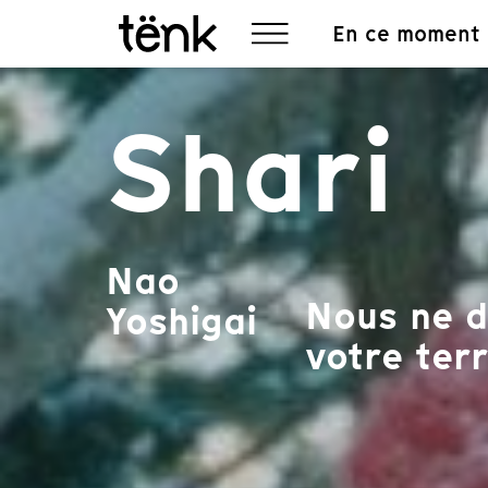
En ce moment
Shari
Nao
Nous ne d
Yoshigai
votre terr