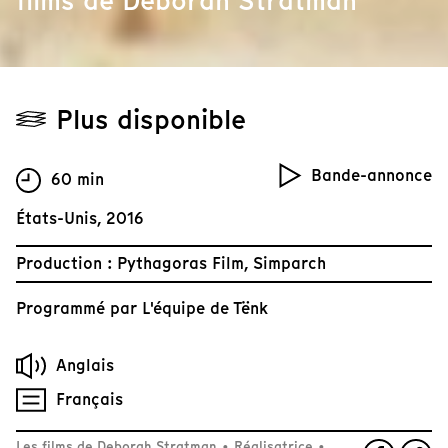
films de Deborah Stratman
Plus disponible
Bande-annonce
60 min
États-Unis, 2016
Production : Pythagoras Film, Simparch
Programmé par
L'équipe de Tënk
Anglais
Français
Les films de Deborah Stratman
•
Réalisatrice
•