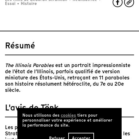
Essai
•
Histoire
Résumé
The Illinois Parables
est un portrait impressionniste
de l’état de l’Illinois, parfois qualifié de version
miniature des États-Unis, retraçant en 11 paraboles
son histoire résolument hétéroclite, du 7e au 20e
siècle.
L'avis de Tënk
Nous utilisons des
cookies
tiers pour
personnaliser votre expérience et améliorer
la performance du site.
Les paysages de l’Illinois filmés par Deborah
Stratman semblent à première vue innocents. En les
Refuser
Accepter