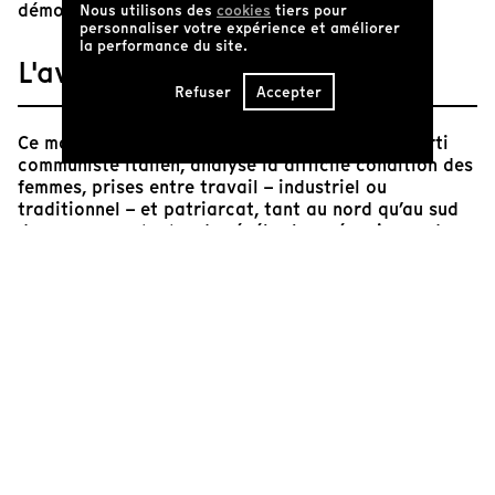
démocratie.
Nous utilisons des
cookies
tiers pour
personnaliser votre expérience et améliorer
la performance du site.
L'avis de Tënk
Refuser
Accepter
Ce moyen métrage, réalisé sur commande du Parti
communiste italien, analyse la difficile condition des
femmes, prises entre travail – industriel ou
traditionnel – et patriarcat, tant au nord qu’au sud
du pays, pour tenter de révéler les mécanismes du
capitalisme italien naissant et les drames sociaux
cachés sous la façade du boom économique.
Cecilia Mangini cherche ses protagonistes parmi les
vraies femmes, de tous âges et de toutes régions :
ouvrières, paysannes, travailleuses à domicile,
émigrantes, femmes au foyer. Elle montre des
travailleuses qui participent aux luttes syndicales
pour défendre leurs emplois, contre les
licenciements, contre l'exploitation dans les usines
et dans les champs, contre l'utilisation abusive du