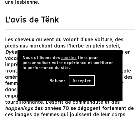
une lesbienne.
L'avis de Tënk
Les cheveux au vent au volant d'une voiture, des
pieds nus marchant dans l'herbe en plein soleil,
Dyketactics
commence avec le goût des départs en
vacances. Cette atmosphère solaire et joyeuse
Nous utilisons des
cookies
tiers pour
personnaliser votre expérience et améliorer
imprègne tout le film, même les images les plus
la performance du site.
frontales. Barbara Hammer, cinéaste expérimentale
américaine et pionnière du cinéma lesbien, filme des
Refuser
Accepter
femmes nues. En pleine nature ou faisant l'amour
dans l'intimité d'un lit l'après-midi, elles nous
emportent dans une exploration sensuelle
tourbillonnante. L’esprit de communauté et des
happenings
des années 70 se dégagent fortement de
ces images de femmes qui jouissent de leur corps
ensemble et en toute liberté, conférant une
dimension politique à leur érotisme radieux et
revigorant.