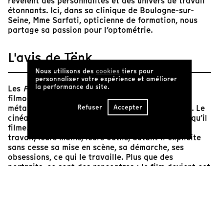
révèlent des personnalités et des univers de travail
étonnants. Ici, dans sa clinique de Boulogne-sur-
Seine, Mme Sarfati, opticienne de formation, nous
partage sa passion pour l’optométrie.
L'avis de Tënk
Nous utilisons des
cookies
tiers pour
personnaliser votre expérience et améliorer
la performance du site.
Les
Portraits
sont une œuvre charnière dans la
filmographie de Cavalier et marquent la
Refuser
Accepter
métamorphose autobiographique de son cinéma. Le
cinéaste est un artisan, tout comme les femmes qu’il
filme. Autant le cinéaste s'attache à filmer leur
travail, leurs mains, leurs outils, autant il explicite
sans cesse sa mise en scène, sa démarche, ses
obsessions, ce qui le travaille. Plus que des
portraits, ce sont des rencontres : le film devient cet
espace partagé entre le filmeur et la filmée, dont
nous sommes les témoins privilégiés. Des films dont
la générosité n’a d’égal que la belle modestie de
chacune des protagonistes.