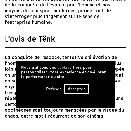
de la conquête de l’espace par l’homme et nos
moyens de transport modernes, permettant de
s’interroger plus largement sur le sens de
l’entreprise humaine.
L'avis de Tënk
La conquête de l’espace, tentative d’élévation de
l’homme et rêve d’Icare, obsession du toujours plus
Nous utilisons des
cookies
tiers pour
loin et plus haut. Pelechian transforme cette épopée
personnaliser votre expérience et améliorer
en une nouvelle symphonie visuelle et musicale dont
la performance du site.
on sort étourdi, tel le cosmonaute de retour de son
voyage en apesanteur. Son cinéma déploie cette
Refuser
Accepter
fresque historique par vagues et poussées,
répétitions et scansions. Le lyrisme n’exclut pas une
certaine dérision et les tensions montées en
apothéoses sont toujours menacées par le risque du
chaos, autre motif récurrent de son cinéma.
Pascale Paulat et Christophe Postic