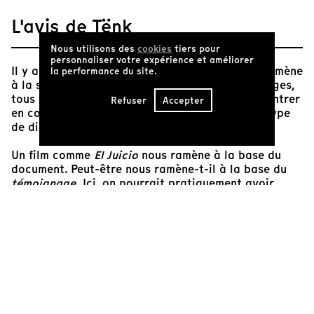
L'avis de Tënk
Nous utilisons des
cookies
tiers pour
personnaliser votre expérience et améliorer
Il y a trop d’images. C’est une évidence. Ce trop mène
la performance du site.
à la saturation, voire au dégoût. Toutes ces images,
tous ces sons, tous ces signes qui cherchent à entrer
Refuser
Accepter
en contact avec nous, mais pour susciter quel type
de dialogue?
Un film comme
El Juicio
nous ramène à la base du
document. Peut-être nous ramène-t-il à la base du
témoignage.
Ici, on pourrait pratiquement avoir
affaire à des caméras de surveillance. Pourtant,
certains choix opèrent, certaines contraintes
teintent le document.
L’opérateur cadre les militaires qui parlent, rigolent,
socialisent, tout entiers occupés à ne pas entendre,
à ne pas faire face. Ce qui se joue ici, la parole qui
ricoche sur les murs de la salle d’audience, les récits
détaillés des crimes du régime, la démonstration