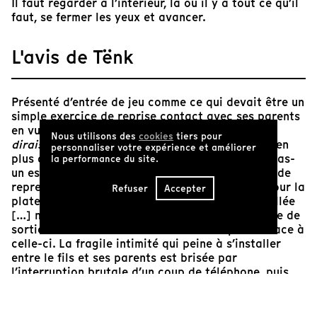
Il faut regarder à l’intérieur, là où il y a tout ce qu’il
faut, se fermer les yeux et avancer.
L'avis de Tënk
Présenté d’entrée de jeu comme ce qui devait être un
simple exercice de reprise contact avec ses parents
en vue d’une annonce importante,
Comment vs
Nous utilisons des
cookies
tiers pour
dirais-je ?
de Louis Dionne s’avère finalement bien
personnaliser votre expérience et améliorer
plus que ça. Ce film-qui-n’en-est-supposément-pas-
la performance du site.
un est un coup de poing. Je ne peux m’empêcher de
reprendre les mots que j’avais écrits en 2007 pour la
Refuser
Accepter
plateforme Vithèque : « L’approche ultra dépouillée
[…] ne laisse aucune fuite possible, aucune porte de
sortie devant la révélation et le choc éprouvé face à
celle-ci. La fragile intimité qui peine à s’installer
entre le fils et ses parents est brisée par
l’interruption brutale d’un coup de téléphone, puis
d’une visite impromptue qui imposent une cassure, un
dérangement au milieu du malaise et de la peine.
Dans ce cinéma de l’instant présent, la mise à nu est