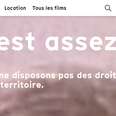
Location
Tous les films
'est asse
ne disposons pas des droit
territoire.