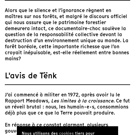
Alors que le silence et l’ignorance règnent en
maîtres sur nos forêts, et malgré le discours officiel
qui nous assure que le patrimoine forestier
demeurera intact, ce documentaire-choc soulève la
question de la responsabilité collective devant la
destruction d’un environnement unique au monde. La
forêt boréale, cette importante richesse que l’on
croyait inépuisable, est-elle réellement entre bonnes
mains?
L'avis de Tënk
J’ai commencé à militer en 1972, après avoir lu le
Rapport Meadows,
Les limites à la croissance
. Ce fut
un réveil brutal : nous, les humain·e·s, consommions
déjà plus que ce que la Terre pouvait produire.
En réponse à ce constat alarmant, plusieurs
gouvernements ont créé leur ministère de
Nous utilisons des
cookies
tiers pour