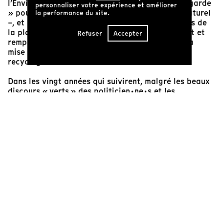
l’Environnement – censé agir comme « chien de garde
personnaliser votre expérience et améliorer
» pour réguler l’exploitation de notre capital naturel
la performance du site.
–, et éviter que nous ne dépassions les capacités de
la planète. Le mouvement citoyen, alors naissant et
Refuser
Accepter
rempli d’espoir, s’est mobilisé en participant à la
mise sur pied de projets de conservation, de
recyclage et de sensibilisation.
Dans les vingt années qui suivirent, malgré les beaux
discours « verts » des politicien·ne·s et les
accomplissements de groupes citoyens engagés et
optimistes, les rapports sur l’état de la planète
continuaient de démontrer que la consommation,
loin de se stabiliser, augmentait toujours. En 1992,
lors du Sommet de la Terre à Rio, on réalisait déjà
que l’humanité consommait davantage que ce que la
planète pouvait régénérer chaque année.
Vingt ans plus tard, ce combat pour les limites
planétaires prit chez nous une tournure bien
concrète. En 1999, la sortie du documentaire
L’erreur
boréale
eut dans la population l’effet d’un séisme de
magnitude 8 sur l’échelle de Richter. Nos