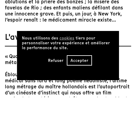
ablutions et la prière des bonzes ; la misère des
favelas de Rio ; des enfants maliens défilant dans
une innocence grave. Et puis, un jour, à New York,
l’espoir renaît : le médicament miracle existe…
L'avis de Tënk
Nous utilisons des
cookies
tiers pour
personnaliser votre expérience et améliorer
la performance du site.
« Quand les choses tournent mal, il reste des
Refuser
Accepter
métaphores pour l’exprimer. »
Éblouissant journal de voyage, mais aussi récit
médical sans fard et long poème hédoniste, l’ultime
long métrage du maître hollandais est l’autoportrait
d’un cinéaste d’instinct qui nous offre un film
profond et mystérieux, peut-être son plus troublant.
Si l’on remonte le fil des récits, van der Keuken livre
d’abord un film lumineux sur la mort. Sa matière - la
réalité sensible de son film - dérive à la surface d’un
monde dont le cinéaste examine le mouvement, les
flux invisibles et les rites secrets. Même affaibli, son
regard est omniprésent.