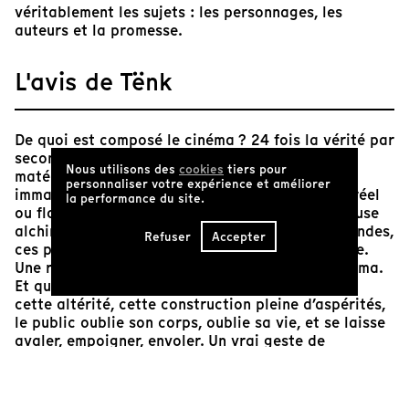
véritablement les sujets : les personnages, les
auteurs et la promesse.
L'avis de Tënk
De quoi est composé le cinéma ? 24 fois la vérité par
seconde. Des images, qui témoignent du monde
Nous utilisons des
cookies
tiers pour
matériel. Du montage, qui parle d’un monde
personnaliser votre expérience et améliorer
immatériel. Des sons… ou du bruit, rattaché au réel
la performance du site.
ou flottant dans sa propre dimension. Une curieuse
alchimie qui rend toute cette matérialité - ces ondes,
Refuser
Accepter
ces pixels - vivante, frémissante de sa vie propre.
Une respiration de cinéma, des poumons de cinéma.
Et quelques fois, le miracle. Quand assis devant
cette altérité, cette construction pleine d’aspérités,
le public oublie son corps, oublie sa vie, et se laisse
avaler, empoigner, envoler. Un vrai geste de
communication : quelque chose nous parle.
Un film
dramatique
, parce qu’il revient à un cinéma dénué de
tout didactisme, tout effet de mode, toute leçon de