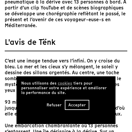
pneumatique à la dérive avec 13 personnes à bord. À
partir d’un clip YouTube et de scènes biographiques
se développe une chorégraphie reflètant le passé, le
présent et l’avenir de ces voyageur·euse·s en
Méditerranée.
L'avis de Tënk
C’est une image tendue vers l’infini. On y croise du
bleu. La mer et les cieux s’y mélangent, le soleil y
dessine des sillons argentés. Au centre, une tache
sombre, dont les contours floutés en conservent le
Nous utilisons des
cookies
tiers pour
mystère. Parfois, la tache se précise; on plisse les
personnaliser votre expérience et améliorer
yeux pour en déceler le sens.
la performance du site.
93 minutes durant lesquelles l’image se dilate
Refuser
Accepter
jusqu’à l’abstraction. Un léger
pan
nous dévoile d’où
elle est prise. Un rayon violet transperce les cieux.
Une embarcation chambranlante où 13 personnes
s’entassent. Une île dérisoire à la dérive. Sur un