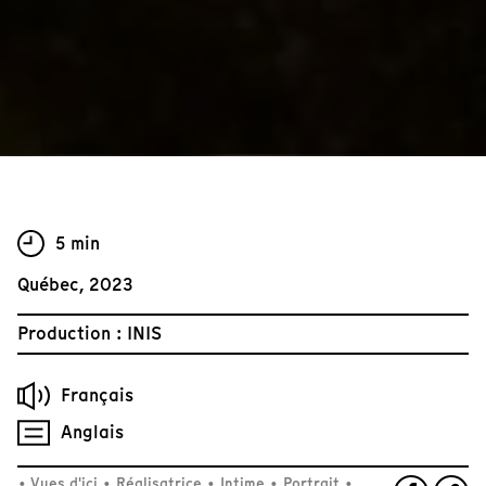
5 min
Québec, 2023
Production : INIS
Français
Anglais
•
Vues d'ici
•
Réalisatrice
•
Intime
•
Portrait
•