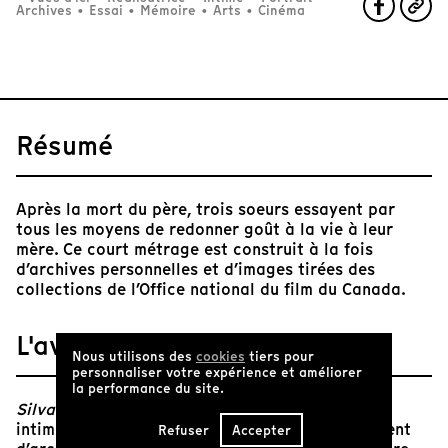
Archives
•
Essai
•
Mémoire
•
Arts
•
Cinéma
Résumé
Après la mort du père, trois soeurs essayent par
tous les moyens de redonner goût à la vie à leur
mère. Ce court métrage est construit à la fois
d’archives personnelles et d’images tirées des
collections de l’Office national du film du Canada.
L'avis de Tënk
Nous utilisons des
cookies
tiers pour
personnaliser votre expérience et améliorer
la performance du site.
Silvana
est un voyage suspendu entre mémoire
intime et vertige intérieur. Composé exclusivement
Refuser
Accepter