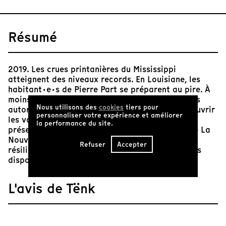
Résumé
2019. Les crues printanières du Mississippi
atteignent des niveaux records. En Louisiane, les
habitant·e·s de Pierre Part se préparent au pire. À
moins d’un revirement de situation inattendu, les
Nous utilisons des
cookies
tiers pour
autorités locales seront bientôt contraintes d’ouvrir
personnaliser votre expérience et améliorer
les vannes du déversoir de Morganza afin de
la performance du site.
préserver d’une inondation certaine les villes de La
Nouvelle-Orléans et de Bâton Rouge. Foi et
Refuser
Accepter
résilience sont les deux meilleures armes dont ils
disposent encore devant l’incertitude.
L'avis de Tënk
Après
Acadiana
, ce talentueux trio de cinéastes