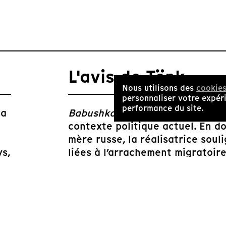
L'avis de Tënk
Nous utilisons des
cookie
personnaliser votre expéri
performance du site.
sa
Babushka
est un film qui prend 
contexte politique actuel. En do
mère russe, la réalisatrice sou
ys,
liées à l’arrachement migratoire
d’une femme russe, permettant 
qui ressortent en temps de guer
rempli de tendresse qui fait pre
grandeur des liens familiaux.