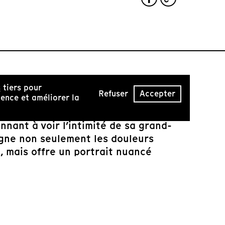
s
tiers pour
Refuser
Accepter
ence et améliorer la
une tout autre dimension dans le
nnant à voir l’intimité de sa grand-
ligne non seulement les douleurs
, mais offre un portrait nuancé
de sortir des visions manichéennes
re. Le film est un témoignage
ndre conscience de la fragilité et la