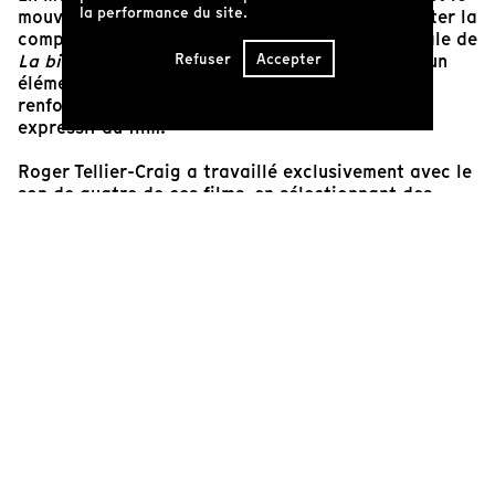
la performance du site.
mouvement, elle laisse le matériau lui-même dicter la
composition. La teinte rouge de la copie originale de
Refuser
Accepter
La biologie des atta
, par exemple, est devenue un
élément visuel clé – célébré plutôt que corrigé –
renforçant la présence physique et le pouvoir
expressif du film.
Roger Tellier-Craig a travaillé exclusivement avec le
son de quatre de ces films, en sélectionnant des
matériaux riches en timbres et en textures. Ce
matériel a ensuite été étiré, granulé et remodelé en
de nouveaux fragments sonores qui font toujours
écho à leur source d'origine – non pas comme des
références directes, mais comme une expansion des
possibilités infinies au sein de médias souvent
considérés comme limités.
Michaela Grill
Artiste visuelle
Roger Tellier-Craig