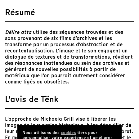
Résumé
Délire atta
utilise des séquences trouvées et des
sons provenant de six films d’archives et les
transforme par un processus d’abstraction et de
recontextualisation. L’image et le son engagent un
dialogue de textures et de transformations, révélant
des résonances inattendues au sein des archives et
générant de nouvelles possibilités à partir de
matériaux que l’on pourrait autrement considérer
comme figés ou obsolètes.
L'avis de Tënk
L'approche de Michaela Grill vise à libérer les
images de leur patine historique, à les dépouiller de
leur nostalgie pour révéler leur potentiel visuel brut.
Nous utilisons des
cookies
tiers pour
En mettant l'accent sur les textures, les formes et le
personnaliser votre expérience et améliorer