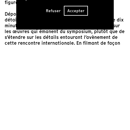
figure de proue du film sur l’art au Québec.
Refuser
Accepter
Dépourvu de têtes parlantes, d’entretiens ou de
détails biographiques, le documentaire d’à peine dix
minutes met l’emphase sur l’acte de sculpter, et sur
les œuvres qui émanent du symposium, plutôt que de
s’étendre sur les détails entourant l’avènement de
cette rencontre internationale. En filmant de façon
inventive les sculpteurs au travail et les structures
inusitées qui en résultent, Giraldeau signe une œuvre
avant-gardiste, qui s’apparente davantage à une
sculpture cinématographique qu’à un documentaire
traditionnel.
Cette approche nous donne un accès privilégié au
processus des artistes, qui aurait été impossible
d’atteindre sans l’apport complice de la caméra,
maniée brillamment par le photographe George
Dufaux. Le réalisateur déclare d’ailleurs ceci dans un
entretien accordé à René Rozon pour la revue
Vie
des Arts
en 1978 : « Voulant rendre compte de ce qui
se passait, je suis donc resté à la surface, à