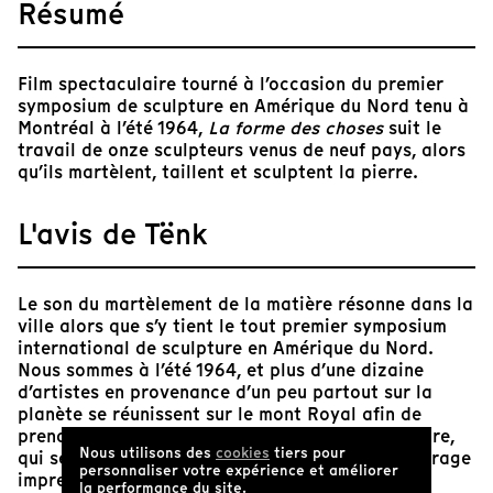
Résumé
Film spectaculaire tourné à l’occasion du premier
symposium de sculpture en Amérique du Nord tenu à
Montréal à l’été 1964,
La forme des choses
suit le
travail de onze sculpteurs venus de neuf pays, alors
qu’ils martèlent, taillent et sculptent la pierre.
L'avis de Tënk
Le son du martèlement de la matière résonne dans la
ville alors que s’y tient le tout premier symposium
international de sculpture en Amérique du Nord.
Nous sommes à l’été 1964, et plus d’une dizaine
d’artistes en provenance d’un peu partout sur la
planète se réunissent sur le mont Royal afin de
prendre part à cet événement unique en son genre,
Nous utilisons des
cookies
tiers pour
qui sera documenté par l’ONF dans un court métrage
personnaliser votre expérience et améliorer
impressionniste signé Jacques Giraldeau, future
la performance du site.