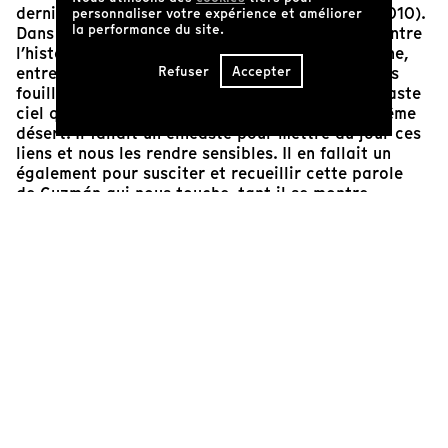
derniers films depuis
Nostalgie de la lumière
(2010).
personnaliser votre expérience et améliorer
la performance du site.
Dans sa capacité à révéler des liens existants entre
l’histoire récente du Chili et son histoire ancienne,
Refuser
Accepter
entre le sol du désert d'Atacama que des femmes
fouillent obstinément en quête de traces et le vaste
ciel que des astronomes observent depuis ce même
désert. Il fallait un cinéaste pour mettre au jour ces
liens et nous les rendre sensibles. Il en fallait un
également pour susciter et recueillir cette parole
de Guzmán qui nous touche, tant il se montre
conscient des ressources et des puissances du
cinéma, comme des incertitudes et des fragilités qui
l’habitent en tant que cinéaste.
C’est ce qu’a su si bien saisir Boris Nicot dans ce
film. «C’est comme si chacun de nous gardait un
grand secret et que le moment de l’entretien servait
à le révéler. Pour moi, un entretien est une
révélation.»