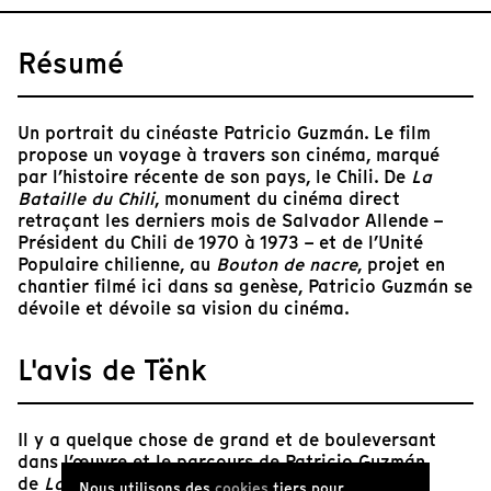
Résumé
Un portrait du cinéaste Patricio Guzmán. Le film
propose un voyage à travers son cinéma, marqué
par l’histoire récente de son pays, le Chili. De
La
Bataille du Chili
, monument du cinéma direct
retraçant les derniers mois de Salvador Allende –
Président du Chili de 1970 à 1973 – et de l’Unité
Populaire chilienne, au
Bouton de nacre
, projet en
chantier filmé ici dans sa genèse, Patricio Guzmán se
dévoile et dévoile sa vision du cinéma.
L'avis de Tënk
Il y a quelque chose de grand et de bouleversant
dans l’œuvre et le parcours de Patricio Guzmán,
de
La Bataille du Chili
(1975-1979) jusqu’à ses
Nous utilisons des
cookies
tiers pour