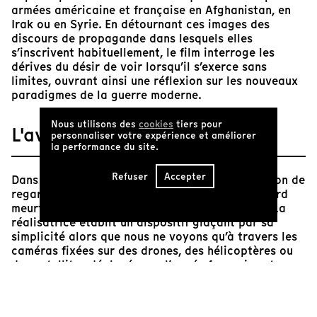
armées américaine et française en Afghanistan, en
Irak ou en Syrie. En détournant ces images des
discours de propagande dans lesquels elles
s’inscrivent habituellement, le film interroge les
dérives du désir de voir lorsqu’il s’exerce sans
limites, ouvrant ainsi une réflexion sur les nouveaux
paradigmes de la guerre moderne.
Nous utilisons des
cookies
tiers pour
L'avis de Tënk
personnaliser votre expérience et améliorer
la performance du site.
Refuser
Accepter
Dans
Il n’y aura plus de nuit
, tout est une question de
regard. Un regard sans cesse inassouvi, un regard
meurtrier, un regard punitif et à jamais impuni. La
réalisatrice établit un dispositif glaçant par sa
simplicité alors que nous ne voyons qu’à travers les
caméras fixées sur des drones, des hélicoptères ou
des satellites déployés par l’armée française et
américaine lors d’opérations militaires en Irak, au
Pakistan et en Afghanistan. Par ces caméras qui
scrutent pour tuer, il devient clair que ce qui filme