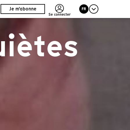
Je m'abonne
FR
Se connecter
uiètes