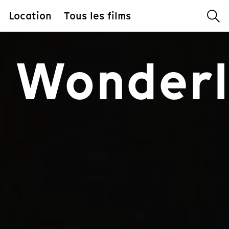
Location
Tous les films
in Wonder