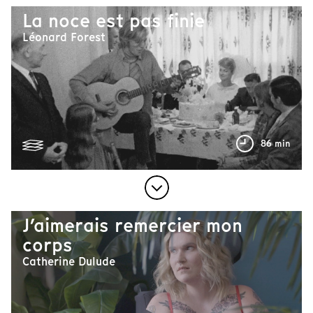
La noce est pas finie
Léonard Forest
86 min
J’aimerais remercier mon
corps
Catherine Dulude