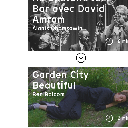
Bar avec David
Amram
Alanis Obomsawin
16 mi
Garden City
Beautiful
Ben Balcom
12 mi