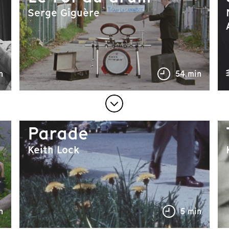
Serge Giguère
n
54 min
Parade
Keith Lock
n
5 min