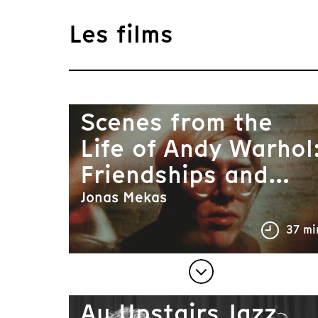
Les films
Scenes from the
Life of Andy Warhol
Friendships and
Intersections
Jonas Mekas
37 mi
Au Upstairs Jazz