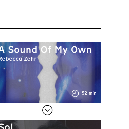
A Sound Of My Own
Rebecca Zehr
52 min
Sol