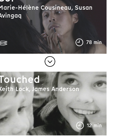
Marie-Hélène Cousineau, Susan
Avingaq
78 min
Touched
Keith Lock, James Anderson
12 min