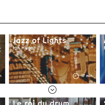
Jazz of Lights
:
Ian Hugo
n
17 min
Le roi du drum