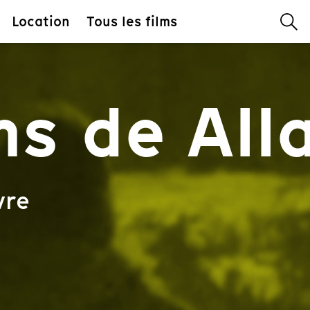
Location
Tous les films
ms de All
vre