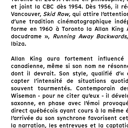
et joint la CBC dès 1954. Dès 1956, il r
Vancouver,
Skid Row
, qui attire l’attent
d’une tradition cinématographique indé
forme en 1960 à Toronto la Allan King 
docudrame »,
Running Away Backwards
Ibiza.
Allan King aura fortement influencé 
canadienne, même si son nom ne résonne
dont il devrait. Son style, qualifié d’
capter l’intensité de situations quot
souvent tourmentés. Contemporain de
Wiseman - pour ne citer qu’eux - il dével
saxonne, en phase avec l’émoi provoqu
direct québécois ayant cours à la même 
l’arrivée du son synchrone favorisent ce
la narration, les entrevues et la captati