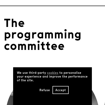
m
1
o
The
f
5
programming
committee
We use third-party
cookies
to personalise
your experience and improve the performance
of the site.
Refuse
Accept