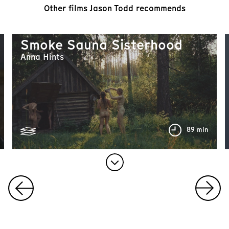
0
Other films Jason Todd recommends
Smoke Sauna Sisterhood
Anna Hints
89 min
82 min
I
t
e