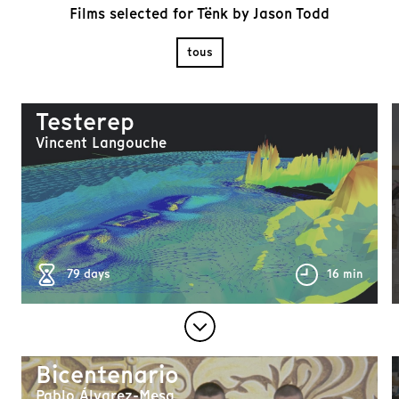
Films selected for Tënk by Jason Todd
tous
Testerep
Vincent Langouche
79 days
16 min
Bicentenario
Pablo Álvarez-Mesa