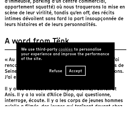
d’immeuble, parking d’un centre commercial,
appartement squatté) où nous traquerons la mise en
scène de leur virilité, tandis qu’en off, des récits
intimes dévoilent sans fard la part insoupçonnée de
leurs histoires et de leurs personnalités.
A word from Tënk
We use third-party
cookies
to personalise
your experience and improve the performance
of the site.
« Au cours d’un atelier sur le thème de l’amour, j’ai
rencontré quatre jeunes hommes tous originaires de
Seine Saint-Denis. J’ai enregistré nos conversations.
Refuse
Accept
J’ai eu envie de faire de ces voix un film. »
Il y a les confessions de Régis, Rachid, Patrick et
Anis. Il y a la voix d’Alice Diop, qui questionne,
interroge, écoute. Il y a les corps de jeunes hommes
qu’elle a filmés, des jeunes qui traînent devant chez
elle, et dont elle a voulu suivre les errances. Et en
filigrane, il y a la question de la parole.