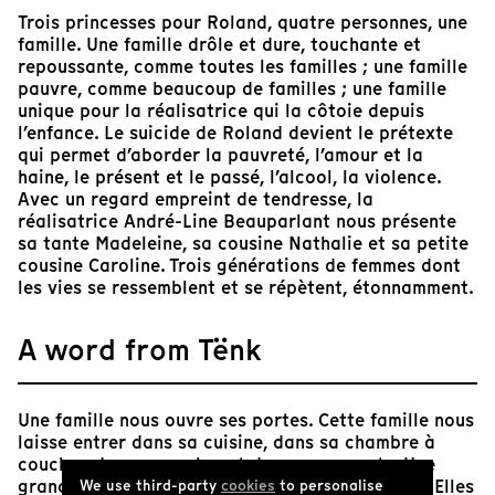
Trois princesses pour Roland, quatre personnes, une
famille. Une famille drôle et dure, touchante et
repoussante, comme toutes les familles ; une famille
pauvre, comme beaucoup de familles ; une famille
unique pour la réalisatrice qui la côtoie depuis
l’enfance. Le suicide de Roland devient le prétexte
qui permet d’aborder la pauvreté, l’amour et la
haine, le présent et le passé, l’alcool, la violence.
Avec un regard empreint de tendresse, la
réalisatrice André-Line Beauparlant nous présente
sa tante Madeleine, sa cousine Nathalie et sa petite
cousine Caroline. Trois générations de femmes dont
les vies se ressemblent et se répètent, étonnamment.
A word from Tënk
Une famille nous ouvre ses portes. Cette famille nous
laisse entrer dans sa cuisine, dans sa chambre à
coucher, dans son salon et dans ses secrets. Une
grand-mère, sa fille et sa petite-fille racontent. Elles
We use third-party
cookies
to personalise