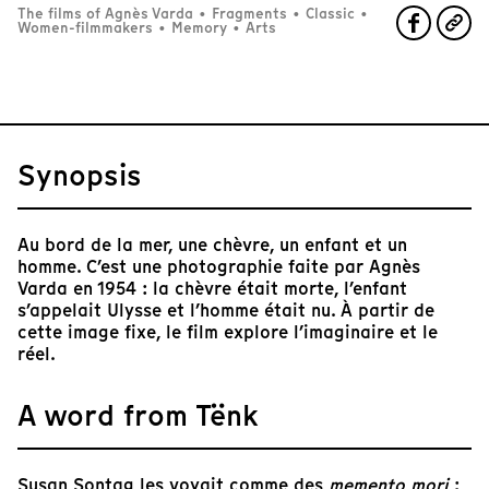
The films of Agnès Varda
•
Fragments
•
Classic
•
Women-filmmakers
•
Memory
•
Arts
Synopsis
Au bord de la mer, une chèvre, un enfant et un
homme. C’est une photographie faite par Agnès
Varda en 1954 : la chèvre était morte, l’enfant
s’appelait Ulysse et l’homme était nu. À partir de
cette image fixe, le film explore l’imaginaire et le
réel.
A word from Tënk
Susan Sontag les voyait comme des
memento mori
;