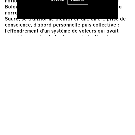
nationales des films de famille - Home Movies" à
Bologne et habilement montés par Sara Fgaier, la
narration, confiée à la voix off du protagoniste
Sauro, se transforme bientôt en une amère prise de
conscience, d'abord personnelle puis collective :
l'effondrement d'un système de valeurs qui avait
nourri les espoirs de toute une génération dans
l'après-guerre. Le contraste entre l'enchantement et
l'égarement est le cœur battant d'un film qui nous
parle de l'effritement d'un idéal dans le choc, à la
fois conceptuel et visuel, entre la réalité et les
images de célébration de la puissante machine de
propagande du communisme soviétique.
Claudia Maci
Managing Director of Festival dei Popoli