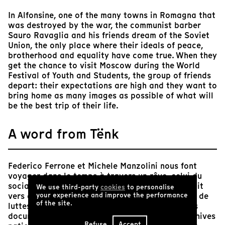
In Alfonsine, one of the many towns in Romagna that
was destroyed by the war, the communist barber
Sauro Ravaglia and his friends dream of the Soviet
Union, the only place where their ideals of peace,
brotherhood and equality have come true. When they
get the chance to visit Moscow during the World
Festival of Youth and Students, the group of friends
depart: their expectations are high and they want to
bring home as many images as possible of what will
be the best trip of their life.
A word from Tënk
Federico Ferrone et Michele Manzolini nous font
voyager dans le temps à travers un rêve, celui du
socialisme, et un train qui nous conduit tout droit
We use third-party
cookies
to personalise
vers ce rêve fait de révolutions pour l'égalité et de
your experience and improve the performance
of the site.
luttes de libération. À travers des images et des
documents sonores délavés, conservés aux "Archives
Refuse
Accept