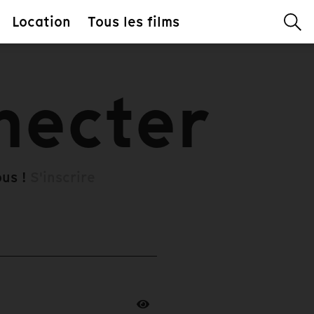
Location
Tous les films
necter
ous !
S'inscrire