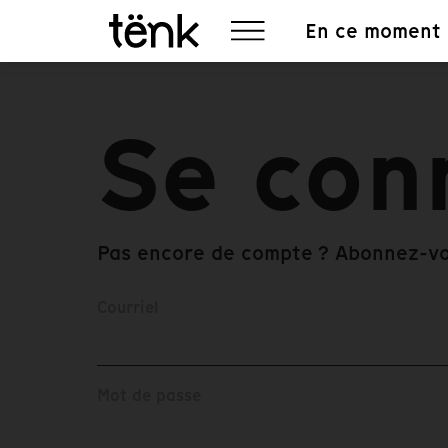
En ce moment
Se con
Pas encore de compte ? Abonnez-v
Courriel
Mot de passe