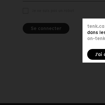
Je ne suis pas un robot
tenk.ca
Se connecter
dans le
on-ten
J'ai