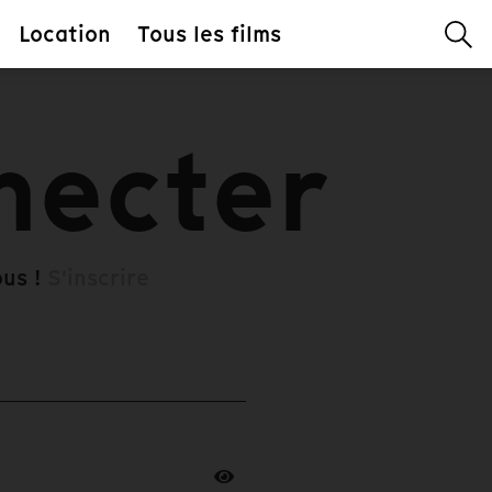
Location
Tous les films
necter
ous !
S'inscrire