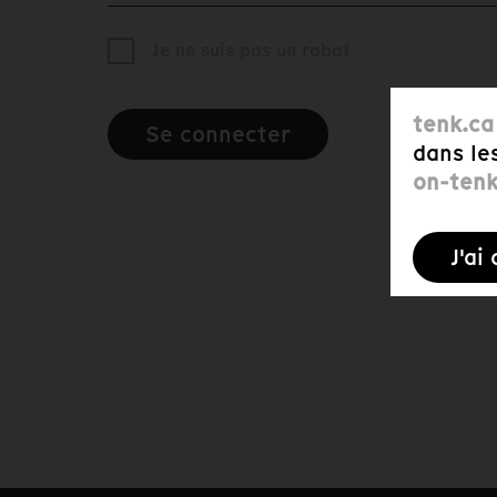
Je ne suis pas un robot
tenk.ca
Se connecter
dans le
on-ten
J'ai