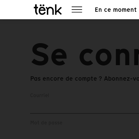
En ce moment
Se con
Pas encore de compte ? Abonnez-v
Courriel
Mot de passe